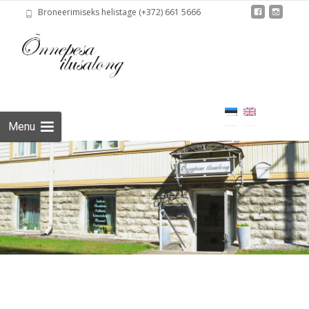
Broneerimiseks helistage (+372) 661 5666
Skip
to
content
Menu